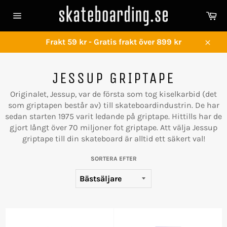
Gå
Va
vidare
Sidnavigering
till
innehåll
Frakt 59 kr - Gratis frakt över 899 kr
Stän
JESSUP GRIPTAPE
Originalet, Jessup, var de första som tog kiselkarbid (det
som griptapen består av) till skateboardindustrin. De har
sedan starten 1975 varit ledande på griptape. Hittills har de
gjort långt över 70 miljoner fot griptape. Att välja Jessup
griptape till din skateboard är alltid ett säkert val!
SORTERA EFTER