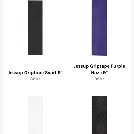
Jessup Griptape Purple
Jessup Griptape Svart 9"
Haze 9"
Ordinarie
Ordinarie
89 kr
99 kr
pris
pris