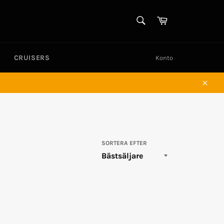
SÖK
Varukorg
Sök
CRUISERS
Konto
Stän
SORTERA EFTER