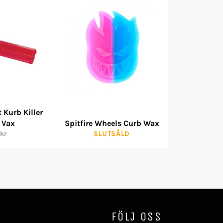
 Kurb Killer
 Vax
Spitfire Wheels Curb Wax
inarie
kr
SLUTSÅLD
s
FÖLJ OSS