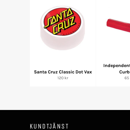
Independent
Santa Cruz Classic Dot Vax
Curb
Ordinarie
Ord
120 kr
65 
pris
pri
KUNDTJÄNST