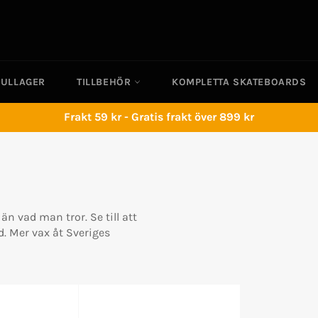
KULLAGER
TILLBEHÖR
KOMPLETTA SKATEBOARDS
Frakt 59 kr - Gratis frakt över 899 kr
 än vad man tror. Se till att
d. Mer vax åt Sveriges