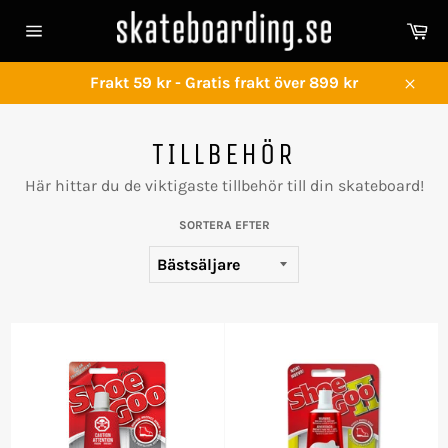
Gå
Va
vidare
Sidnavigering
till
innehåll
Frakt 59 kr - Gratis frakt över 899 kr
Stän
TILLBEHÖR
Här hittar du de viktigaste tillbehör till din skateboard!
SORTERA EFTER