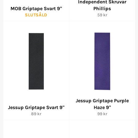
Independent Skruvar
MOB Griptape Svart 9"
Phillips
Ordinarie
SLUTSÅLD
59 kr
pris
Jessup Griptape Purple
Jessup Griptape Svart 9"
Haze 9"
Ordinarie
Ordinarie
89 kr
99 kr
pris
pris