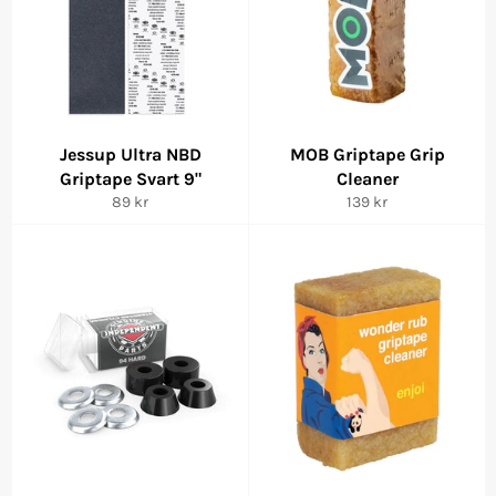
Jessup Ultra NBD
MOB Griptape Grip
Griptape Svart 9"
Cleaner
Ordinarie
Ordinarie
89 kr
139 kr
pris
pris