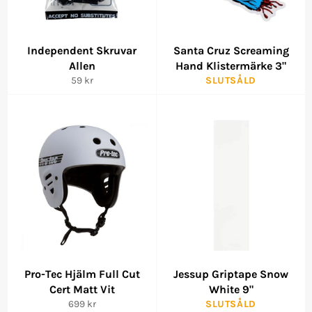
Independent Skruvar
Santa Cruz Screaming
Allen
Hand Klistermärke 3"
Ordinarie
59 kr
SLUTSÅLD
pris
Pro-Tec Hjälm Full Cut
Jessup Griptape Snow
Cert Matt Vit
White 9"
Ordinarie
699 kr
SLUTSÅLD