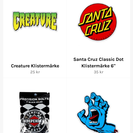
Santa Cruz Classic Dot
Creature Klistermärke
Klistermärke 6"
Ordinarie
Ordinarie
25 kr
35 kr
pris
pris