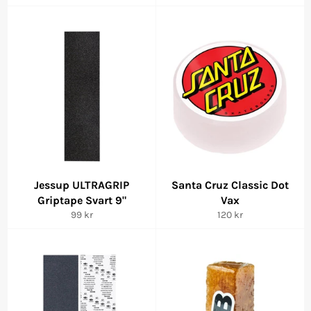
pris
Jessup ULTRAGRIP
Santa Cruz Classic Dot
Griptape Svart 9"
Vax
Ordinarie
Ordinarie
99 kr
120 kr
pris
pris