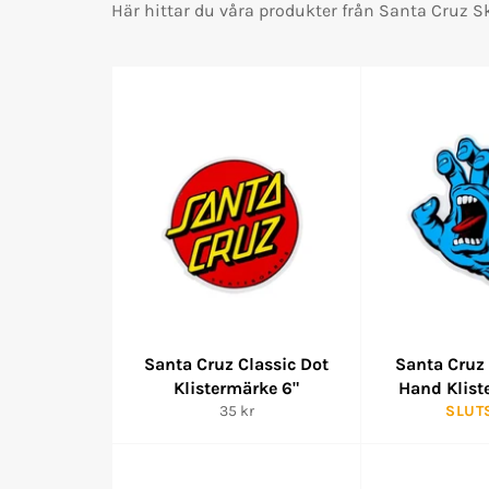
Här hittar du våra produkter från Santa Cruz S
Santa Cruz Classic Dot
Santa Cruz
Klistermärke 6"
Hand Klist
Ordinarie
35 kr
SLUT
pris