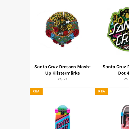
Santa Cruz Dressen Mash-
Santa Cruz 
Up Klistermärke
Dot 
Ordinarie
Ord
29 kr
25 
pris
pri
REA
REA