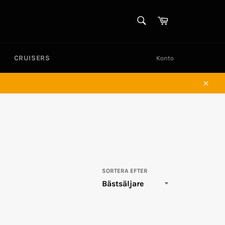
SÖK
Varukorg
Sök
CRUISERS
Konto
Stän
SORTERA EFTER