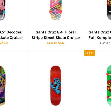
9.5" Decoder
Santa Cruz 8.4" Floral
Santa Cruz 
Skate Cruiser
Stripe Street Skate Cruiser
Full Komple
Ordinar
SÅLD
SLUTSÅLD
1 349 k
pris
REA