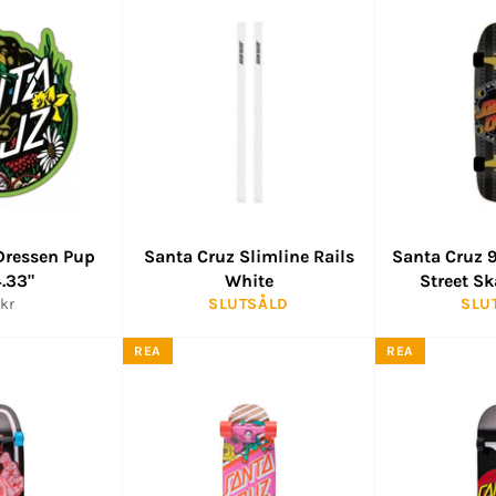
Dressen Pup
Santa Cruz Slimline Rails
Santa Cruz 9
4.33"
White
Street Sk
inarie
kr
SLUTSÅLD
SLU
s
REA
REA