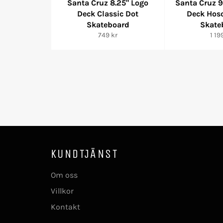
Santa Cruz 8.25" Logo
Santa Cruz 9
Deck Classic Dot
Deck Hoso
Skateboard
Skate
Ordinarie
Ordi
749 kr
1 19
pris
pris
KUNDTJÄNST
Om oss
Villkor
Kontakt