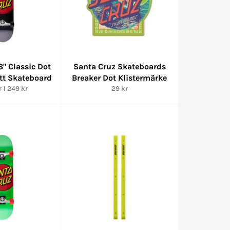
8" Classic Dot
Santa Cruz Skateboards
tt Skateboard
Breaker Dot Klistermärke
ie
reapris
Ordinarie
r
1 249 kr
29 kr
pris