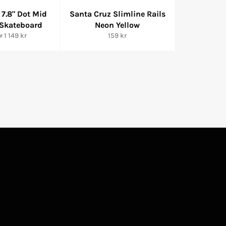
 7.8" Dot Mid
Santa Cruz Slimline Rails
 Skateboard
Neon Yellow
rie
reapris
Ordinarie
r
1 149 kr
159 kr
pris