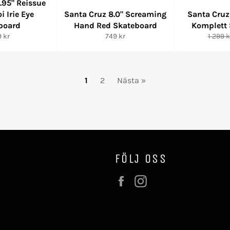
.95" Reissue
i Irie Eye
Santa Cruz 8.0" Screaming
Santa Cruz
board
Hand Red Skateboard
Komplett
narie
Ordinarie
Ordina
9 kr
749 kr
1 299 k
pris
pris
1
2
Nästa »
FÖLJ OSS
Facebook
Instagram