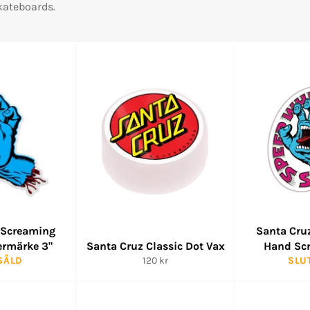
kateboards.
 Screaming
Santa Cru
ermärke 3"
Santa Cruz Classic Dot Vax
Hand Sc
Ordinarie
SÅLD
120 kr
SLU
pris