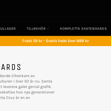
KULLAGER
TILLBEHÖR
KOMPLETTA SKATEBOARDS
Frakt 59 kr - Gratis frakt över 899 kr
OARDS
ande tillverkare av
lturen i över 50 år nu.
Santa
 leverera galet genial grafik
ppskattas hos nya generationer
ta Cruz är en av