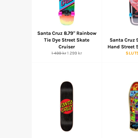
Santa Cruz 8.79" Rainbow
Tie Dye Street Skate
Santa Cruz 
Cruiser
Hand Street 
Ordinarie
reapris
1 499 kr
1 299 kr
SLUT
pris