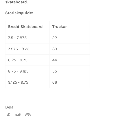
skateboard.
Storleksguide:
Bredd Skateboard
Truckar
7.5 - 7.875
22
7.875 - 8.25
33
8.25 - 8.75
44
8.75 - 9.125
55
9.125 - 9.75
66
Dela
Dela
Twittra
Spara