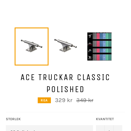
ACE TRUCKAR CLASSIC
POLISHED
Ordinarie
329 kr
349 kr
REA
pris
STORLEK
KVANTITET