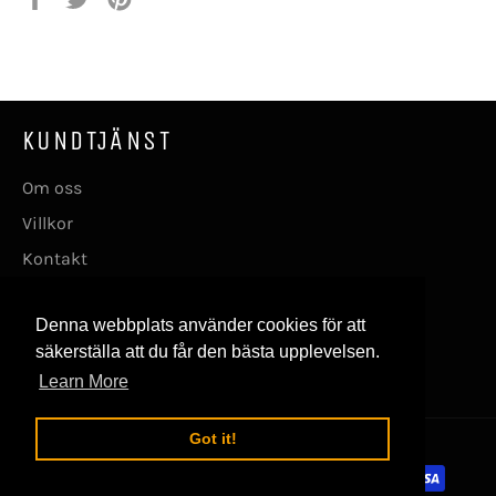
på
på
en
Facebook
Twitter
pin
på
Pinterest
KUNDTJÄNST
Om oss
Villkor
Kontakt
FÖLJ OSS
Denna webbplats använder cookies för att
säkerställa att du får den bästa upplevelsen.
Facebook
Instagram
Learn More
Got it!
© 2026,
skateboarding.se
.
Betalningsmetoder