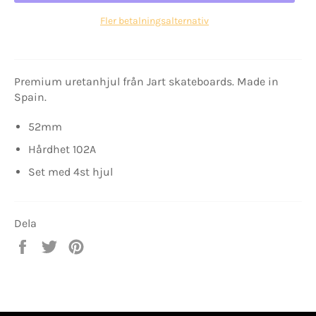
Fler betalningsalternativ
Premium uretanhjul från Jart skateboards. Made in
Spain.
52mm
Hårdhet 102A
Set med 4st hjul
Dela
Dela
Twittra
Spara
på
på
en
Facebook
Twitter
pin
på
Pinterest