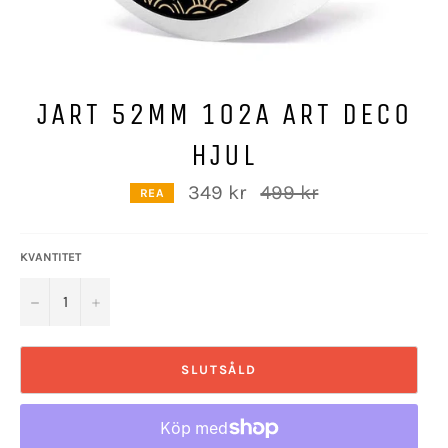
JART 52MM 102A ART DECO
HJUL
Ordinarie
349 kr
499 kr
REA
pris
KVANTITET
−
+
SLUTSÅLD