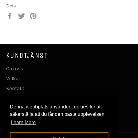
Dela
Dela
Twittra
Spara
på
på
en
Facebook
Twitter
pin
på
Pinterest
KUNDTJÄNST
Om oss
Villkor
Kontakt
FÖLJ OSS
Denna webbplats använder cookies för att
säkerställa att du får den bästa upplevelsen.
Facebook
Instagram
Learn More