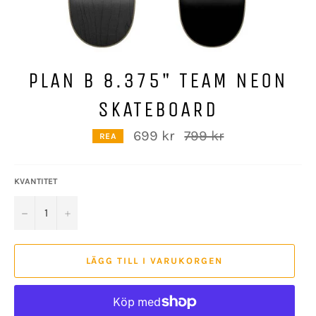
PLAN B 8.375" TEAM NEON
SKATEBOARD
Ordinarie
699 kr
799 kr
REA
pris
KVANTITET
−
+
LÄGG TILL I VARUKORGEN