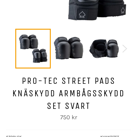
PRO-TEC STREET PADS
KNÄSKYDD ARMBÅGSSKYDD
SET SVART
Ordinarie
750 kr
pris
STORLEK
KVANTITET