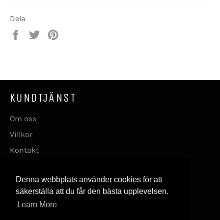
Dela
Dela
Twittra
Spara
på
på
en
Facebook
Twitter
pin
på
Pinterest
KUNDTJÄNST
Om oss
Villkor
Kontakt
FÖLJ OSS
Denna webbplats använder cookies för att
säkerställa att du får den bästa upplevelsen.
Facebook
Instagram
Learn More